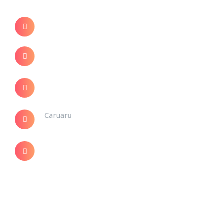
R. São José, 3205 – Lagoa Nova, Natal – RN
R. Laudelino Rocha 941 Sala 205 – Caruaru-
PE
(84) 2030-7057
(84) 996 920 066
Caruaru
(81) 982 019 194
adm@destake.adm.br
contato@destake.adm.br
Dúvidas?
fale Conosco!