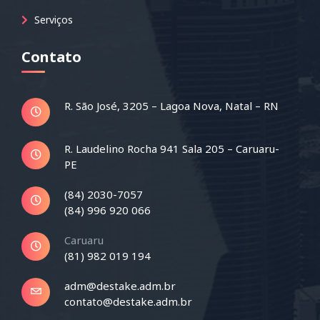
Serviços
Contato
R. São José, 3205 – Lagoa Nova, Natal – RN
R. Laudelino Rocha 941 Sala 205 – Caruaru-
PE
(84) 2030-7057
(84) 996 920 066
Caruaru
(81) 982 019 194
adm@destake.adm.br
contato@destake.adm.br