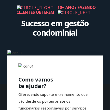
10+ ANOS FAZENDO
CLIENTES OBTEREM
Sucesso em gestão
condominial
Como vamos
te ajudar?
Oferecendo suporte e treinamento que
vão desde os porteiros até os
funcionários responsáveis por serviços