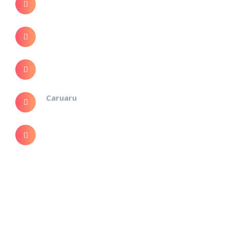
RN
R. Laudelino Rocha 941 Sala 205 – Caruaru-
PE
(84) 2030-7057
(84) 996 920 066
Caruaru
(81) 982 019 194
adm@destake.adm.br
contato@destake.adm.br
Dúvidas?
fale Conosco!